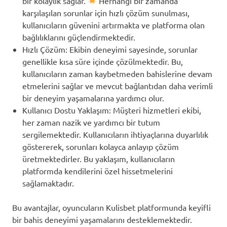
bir kolaylık sağlar.
Herhangi bir zamanda
karşılaşılan sorunlar için hızlı çözüm sunulması,
kullanıcıların güvenini artırmakta ve platforma olan
bağlılıklarını güçlendirmektedir.
Hızlı Çözüm: Ekibin deneyimi sayesinde, sorunlar
genellikle kısa süre içinde çözülmektedir. Bu,
kullanıcıların zaman kaybetmeden bahislerine devam
etmelerini sağlar ve mevcut bağlantıdan daha verimli
bir deneyim yaşamalarına yardımcı olur.
Kullanıcı Dostu Yaklaşım: Müşteri hizmetleri ekibi,
her zaman nazik ve yardımcı bir tutum
sergilemektedir. Kullanıcıların ihtiyaçlarına duyarlılık
göstererek, sorunları kolayca anlayıp çözüm
üretmektedirler. Bu yaklaşım, kullanıcıların
platformda kendilerini özel hissetmelerini
sağlamaktadır.
Bu avantajlar, oyuncuların Kulisbet platformunda keyifli
bir bahis deneyimi yaşamalarını desteklemektedir.