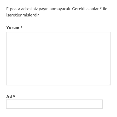
E-posta adresiniz yayınlanmayacak.
Gerekli alanlar
*
ile
işaretlenmişlerdir
Yorum
*
Ad
*