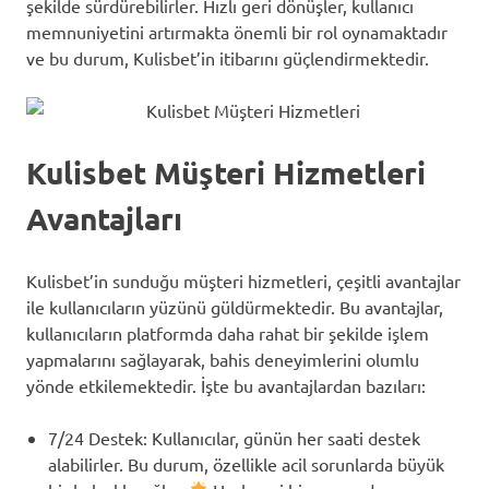
şekilde sürdürebilirler. Hızlı geri dönüşler, kullanıcı
memnuniyetini artırmakta önemli bir rol oynamaktadır
ve bu durum, Kulisbet’in itibarını güçlendirmektedir.
Kulisbet Müşteri Hizmetleri
Avantajları
Kulisbet’in sunduğu müşteri hizmetleri, çeşitli avantajlar
ile kullanıcıların yüzünü güldürmektedir. Bu avantajlar,
kullanıcıların platformda daha rahat bir şekilde işlem
yapmalarını sağlayarak, bahis deneyimlerini olumlu
yönde etkilemektedir. İşte bu avantajlardan bazıları:
7/24 Destek: Kullanıcılar, günün her saati destek
alabilirler. Bu durum, özellikle acil sorunlarda büyük