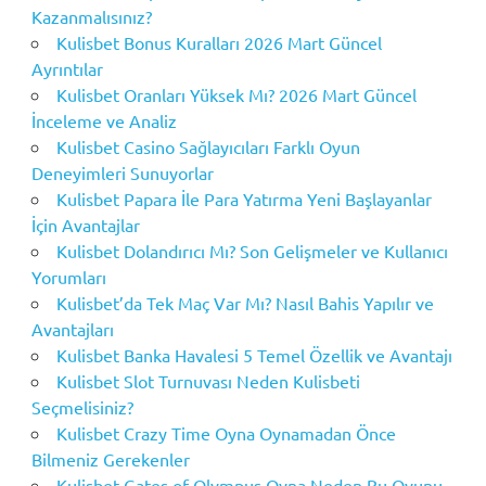
Kazanmalısınız?
Kulisbet Bonus Kuralları 2026 Mart Güncel
Ayrıntılar
Kulisbet Oranları Yüksek Mı? 2026 Mart Güncel
İnceleme ve Analiz
Kulisbet Casino Sağlayıcıları Farklı Oyun
Deneyimleri Sunuyorlar
Kulisbet Papara İle Para Yatırma Yeni Başlayanlar
İçin Avantajlar
Kulisbet Dolandırıcı Mı? Son Gelişmeler ve Kullanıcı
Yorumları
Kulisbet’da Tek Maç Var Mı? Nasıl Bahis Yapılır ve
Avantajları
Kulisbet Banka Havalesi 5 Temel Özellik ve Avantajı
Kulisbet Slot Turnuvası Neden Kulisbeti
Seçmelisiniz?
Kulisbet Crazy Time Oyna Oynamadan Önce
Bilmeniz Gerekenler
Kulisbet Gates of Olympus Oyna Neden Bu Oyunu