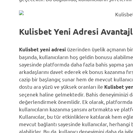
Kulisbet Yeni Adresi Avantajl
üzerinden üyelik açmanın bir
Kulisbet yeni adresi
başında, kullanıcıların hoş geldin bonusu alabilm
sayesinde platformda daha fazla bahis yapma şansı
arkadaşlarını davet ederek ek bonus kazanma fırsat
cazip bir başlangıç sunar hem de mevcut kullanıcı
dostu ara yüzü ve yüksek oranları ile
Kulisbet yen
seçenek haline gelmektedir. Bahis deneyiminizi dah
değerlendirmek önemlidir. Ek olarak, platformda d
kullanıcıların kazanma şansını artırmakta ve platf
Kullanıcılar, bu tür etkinliklere katılarak hem eğl
mevcut bağlantı sayesinde kullanıcılar, herhangi b
alabilirler. Bu da, kullanıcı deneyimini daha da iyi