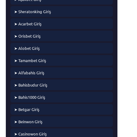
➤ Sheratonking Giriş
➤ Acarbet Giriş
➤ Orisbet Giriş
➤ Alobet Giriş
➤ Tamambet Giriş
➤ Alfabahis Giriş
➤ Bahisbudur Giriş
➤ Bahis1000 Giriş
➤ Betgar Giriş
➤ Beinwon Giriş
➤ Casinowon Giriş