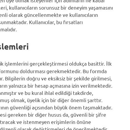
en üye olmak isteyenler için adımların ne kadar
eri, kullanıcıların sorunsuz bir deneyim yaşamasını
zenli olarak güncellenmekte ve kullanıcıların
unmaktadır. Kullanıcılar, bu fırsatları
malıdır.
şlemleri
 işlemlerini gerçekleştirmesi oldukça basittir. İlk
yıt formunu doldurması gerekmektedir. Bu formda
alır. Bilgilerin doğru ve eksiksiz bir şekilde girilmesi,
ların yalnızca bir hesap açmasına izin verilmektedir.
mıştır ve bu kural ihlal edildiği takdirde,
muş olmak, üyelik için bir diğer önemli şarttır.
arının güvenliği açısından büyük önem taşımaktadır.
mesi gereken bir diğer husus da, güvenli bir şifre
artıracak ve istenmeyen erişimlerin önüne
i düzenli olarak değiştirmeleri de önerilmektedir.