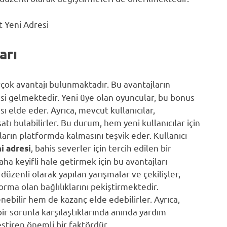
arı
çok avantajı bulunmaktadır. Bu avantajların
esi gelmektedir. Yeni üye olan oyuncular, bu bonus
 elde eder. Ayrıca, mevcut kullanıcılar,
ı bulabilirler. Bu durum, hem yeni kullanıcılar için
ların platformda kalmasını teşvik eder. Kullanıcı
, bahis severler için tercih edilen bir
i adresi
a keyifli hale getirmek için bu avantajları
üzenli olarak yapılan yarışmalar ve çekilişler,
orma olan bağlılıklarını pekiştirmektedir.
enebilir hem de kazanç elde edebilirler. Ayrıca,
ir sorunla karşılaştıklarında anında yardım
leştiren önemli bir faktördür.