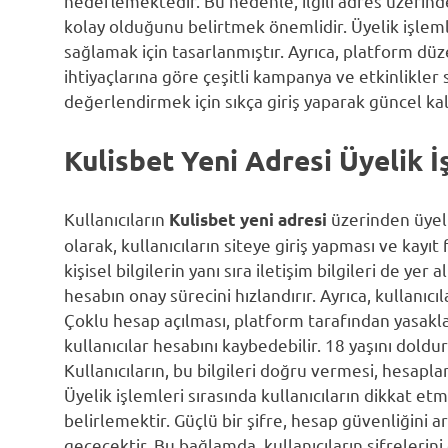
hedeflemektedir. Bu nedenle, ilgili adres üzerind
kolay olduğunu belirtmek önemlidir. Üyelik işleml
sağlamak için tasarlanmıştır. Ayrıca, platform dü
ihtiyaçlarına göre çeşitli kampanya ve etkinlikler s
değerlendirmek için sıkça giriş yaparak güncel kal
Kulisbet Yeni Adresi Üyelik İ
Kullanıcıların
üzerinden üyelik
Kulisbet yeni adresi
olarak, kullanıcıların siteye giriş yapması ve ka
kişisel bilgilerin yanı sıra iletişim bilgileri de yer 
hesabın onay sürecini hızlandırır. Ayrıca, kullanıcı
Çoklu hesap açılması, platform tarafından yasaklan
kullanıcılar hesabını kaybedebilir. 18 yaşını doldur
Kullanıcıların, bu bilgileri doğru vermesi, hesapl
Üyelik işlemleri sırasında kullanıcıların dikkat et
belirlemektir. Güçlü bir şifre, hesap güvenliğini 
geçecektir. Bu bağlamda, kullanıcıların şifrelerin