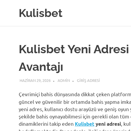
Skip
Kulisbet
to
content
Kulisbet Yeni Adresi
Avantajı
HAZIRAN 29, 2026
ADMIN
GIRIŞ ADRESI
Çevrimiçi bahis dünyasında dikkat çeken platform
güncel ve güvenilir bir ortamda bahis yapma imkan
yeni adres, kullanıcı dostu arayüzü ve geniş oyun y
şekilde bahis oynayabilmesi için gerekli olan tüm
dinamiklerini takip eden
, ku
Kulisbet
yeni adresi