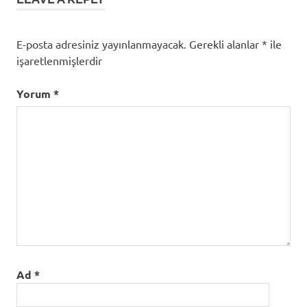
E-posta adresiniz yayınlanmayacak.
Gerekli alanlar
*
ile
işaretlenmişlerdir
Yorum
*
Ad
*