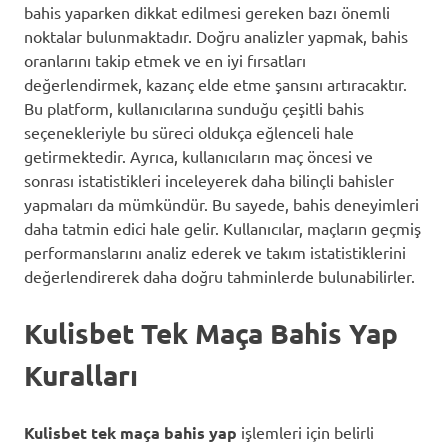
bahis yaparken dikkat edilmesi gereken bazı önemli
noktalar bulunmaktadır. Doğru analizler yapmak, bahis
oranlarını takip etmek ve en iyi fırsatları
değerlendirmek, kazanç elde etme şansını artıracaktır.
Bu platform, kullanıcılarına sunduğu çeşitli bahis
seçenekleriyle bu süreci oldukça eğlenceli hale
getirmektedir. Ayrıca, kullanıcıların maç öncesi ve
sonrası istatistikleri inceleyerek daha bilinçli bahisler
yapmaları da mümkündür. Bu sayede, bahis deneyimleri
daha tatmin edici hale gelir. Kullanıcılar, maçların geçmiş
performanslarını analiz ederek ve takım istatistiklerini
değerlendirerek daha doğru tahminlerde bulunabilirler.
Kulisbet Tek Maça Bahis Yap
Kuralları
Kulisbet tek maça bahis yap
işlemleri için belirli