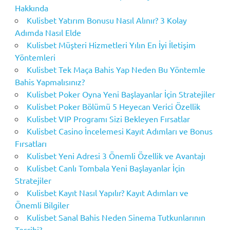
Hakkında
Kulisbet Yatırım Bonusu Nasıl Alınır? 3 Kolay
Adımda Nasıl Elde
Kulisbet Müşteri Hizmetleri Yılın En İyi İletişim
Yöntemleri
Kulisbet Tek Maça Bahis Yap Neden Bu Yöntemle
Bahis Yapmalısınız?
Kulisbet Poker Oyna Yeni Başlayanlar İçin Stratejiler
Kulisbet Poker Bölümü 5 Heyecan Verici Özellik
Kulisbet VIP Programı Sizi Bekleyen Fırsatlar
Kulisbet Casino İncelemesi Kayıt Adımları ve Bonus
Fırsatları
Kulisbet Yeni Adresi 3 Önemli Özellik ve Avantajı
Kulisbet Canlı Tombala Yeni Başlayanlar İçin
Stratejiler
Kulisbet Kayıt Nasıl Yapılır? Kayıt Adımları ve
Önemli Bilgiler
Kulisbet Sanal Bahis Neden Sinema Tutkunlarının
Tercihi?