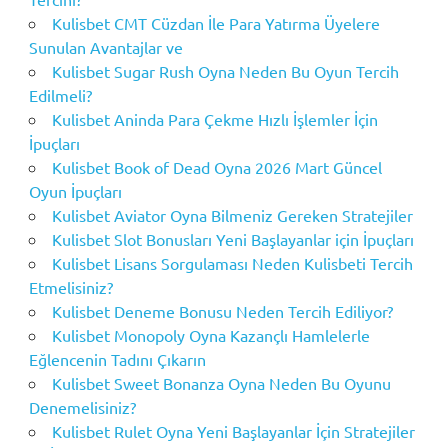
Kulisbet CMT Cüzdan İle Para Yatırma Üyelere
Sunulan Avantajlar ve
Kulisbet Sugar Rush Oyna Neden Bu Oyun Tercih
Edilmeli?
Kulisbet Aninda Para Çekme Hızlı İşlemler İçin
İpuçları
Kulisbet Book of Dead Oyna 2026 Mart Güncel
Oyun İpuçları
Kulisbet Aviator Oyna Bilmeniz Gereken Stratejiler
Kulisbet Slot Bonusları Yeni Başlayanlar için İpuçları
Kulisbet Lisans Sorgulaması Neden Kulisbeti Tercih
Etmelisiniz?
Kulisbet Deneme Bonusu Neden Tercih Ediliyor?
Kulisbet Monopoly Oyna Kazançlı Hamlelerle
Eğlencenin Tadını Çıkarın
Kulisbet Sweet Bonanza Oyna Neden Bu Oyunu
Denemelisiniz?
Kulisbet Rulet Oyna Yeni Başlayanlar İçin Stratejiler