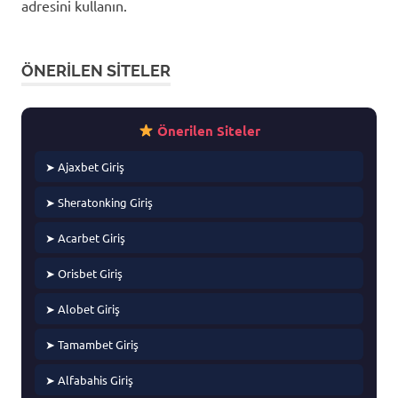
adresini kullanın.
ÖNERILEN SITELER
Önerilen Siteler
➤ Ajaxbet Giriş
➤ Sheratonking Giriş
➤ Acarbet Giriş
➤ Orisbet Giriş
➤ Alobet Giriş
➤ Tamambet Giriş
➤ Alfabahis Giriş