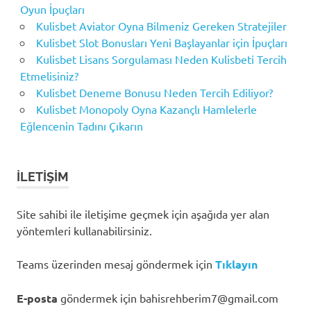
Oyun İpuçları
Kulisbet Aviator Oyna Bilmeniz Gereken Stratejiler
Kulisbet Slot Bonusları Yeni Başlayanlar için İpuçları
Kulisbet Lisans Sorgulaması Neden Kulisbeti Tercih
Etmelisiniz?
Kulisbet Deneme Bonusu Neden Tercih Ediliyor?
Kulisbet Monopoly Oyna Kazançlı Hamlelerle
Eğlencenin Tadını Çıkarın
İLETIŞIM
Site sahibi ile iletişime geçmek için aşağıda yer alan
yöntemleri kullanabilirsiniz.
Teams üzerinden mesaj göndermek için
Tıklayın
E-posta
göndermek için
bahisrehberim7@gmail.com