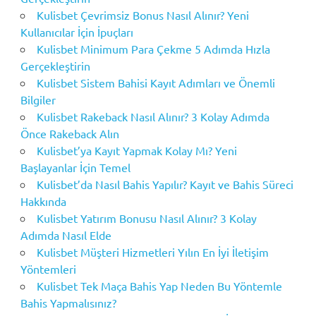
Kulisbet Çevrimsiz Bonus Nasıl Alınır? Yeni
Kullanıcılar İçin İpuçları
Kulisbet Minimum Para Çekme 5 Adımda Hızla
Gerçekleştirin
Kulisbet Sistem Bahisi Kayıt Adımları ve Önemli
Bilgiler
Kulisbet Rakeback Nasıl Alınır? 3 Kolay Adımda
Önce Rakeback Alın
Kulisbet’ya Kayıt Yapmak Kolay Mı? Yeni
Başlayanlar İçin Temel
Kulisbet’da Nasıl Bahis Yapılır? Kayıt ve Bahis Süreci
Hakkında
Kulisbet Yatırım Bonusu Nasıl Alınır? 3 Kolay
Adımda Nasıl Elde
Kulisbet Müşteri Hizmetleri Yılın En İyi İletişim
Yöntemleri
Kulisbet Tek Maça Bahis Yap Neden Bu Yöntemle
Bahis Yapmalısınız?