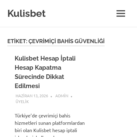
Skip
to
Kulisbet
MENU
content
ETIKET:
ÇEVRIMIÇI BAHIS GÜVENLIĞI
Kulisbet Hesap İptali
Hesap Kapatma
Sürecinde Dikkat
Edilmesi
HAZIRAN 13, 2026
ADMIN
ÜYELIK
Türkiye’de çevrimiçi bahis
hizmetleri sunan platformlardan
biri olan Kulisbet hesap iptali