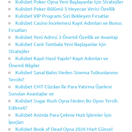
Kulisbet Poker Oyna Yeni Başlayanlar İçin Stratejiler
Kulisbet Poker Bölümü 5 Heyecan Verici Özellik
Kulisbet VIP Programı Sizi Bekleyen Fırsatlar
Kulisbet Casino İncelemesi Kayıt Adımları ve Bonus
Fırsatları
Kulisbet Yeni Adresi 3 Önemli Özellik ve Avantajı
Kulisbet Canlı Tombala Yeni Başlayanlar İçin
Stratejiler
Kulisbet Kayıt Nasıl Yapılır? Kayıt Adımları ve
Önemli Bilgiler
Kulisbet Sanal Bahis Neden Sinema Tutkunlarının
Tercihi?
Kulisbet CMT Cüzdan İle Para Yatırma Üyelere
Sunulan Avantajlar ve
Kulisbet Sugar Rush Oyna Neden Bu Oyun Tercih
Edilmeli?
Kulisbet Aninda Para Çekme Hızlı İşlemler İçin
İpuçları
Kulisbet Book of Dead Oyna 2026 Mart Güncel