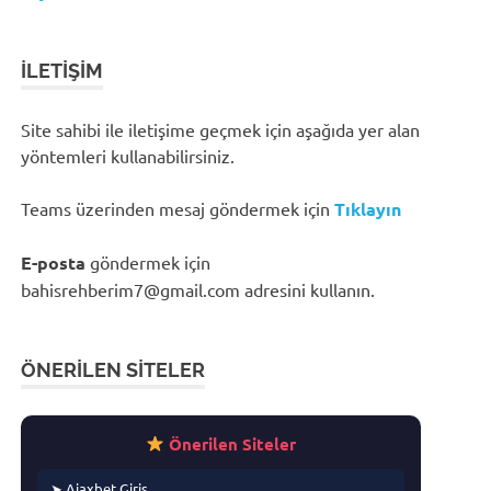
İLETIŞIM
Site sahibi ile iletişime geçmek için aşağıda yer alan
yöntemleri kullanabilirsiniz.
Teams üzerinden mesaj göndermek için
Tıklayın
E-posta
göndermek için
bahisrehberim7@gmail.com
adresini kullanın.
ÖNERILEN SITELER
Önerilen Siteler
➤ Ajaxbet Giriş