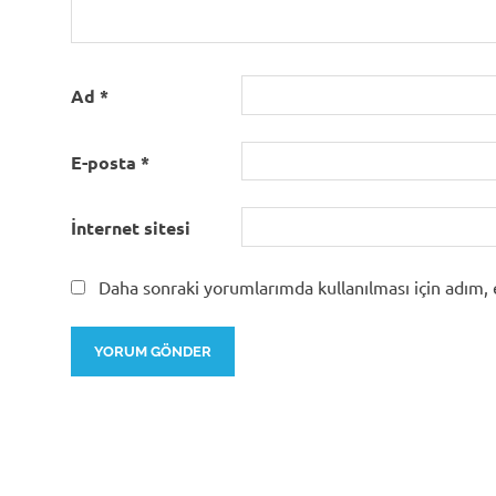
Ad
*
E-posta
*
İnternet sitesi
Daha sonraki yorumlarımda kullanılması için adım, 