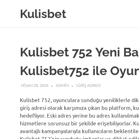
Skip
Kulisbet
to
content
Kulisbet 752 Yeni Ba
Kulisbet752 ile Oyu
NISAN 28, 2026
ADMIN
GIRIŞ ADRESI
Kulisbet 752, oyunculara sunduğu yeniliklerle d
giriş adresi olarak karşımıza çıkan bu platform, ku
hedefliyor. Eski adres yerine bu adres kullanılmak
hizmetlere sorunsuz bir şekilde erişebiliyorlar. K
avantajlı kampanyalarıyla kullanıcıların beklentile
Kulisbet 752’nin sunduğu imkanlar ve dikkat edil