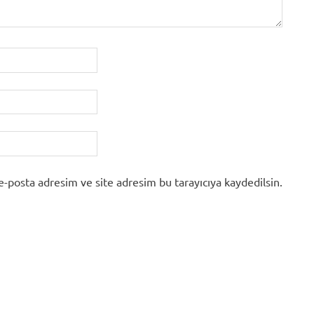
e-posta adresim ve site adresim bu tarayıcıya kaydedilsin.