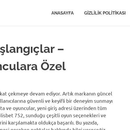
ANASAYFA
GIZLILIK POLITIKASI
şlangıçlar –
nculara Özel
ikkat çekmeye devam ediyor. Artık markanın güncel
llanıcılarına güvenli ve keyifli bir deneyim sunmayı
ta ve oyuncular, yeni giriş adresi üzerinden tüm
ulisbet 752, sunduğu çeşitli oyun seçenekleri ve
rini karşılamakta oldukça başarılı. Bu yazıda,
mesi gereken noktalar hakkında bilgi vereceğiz.