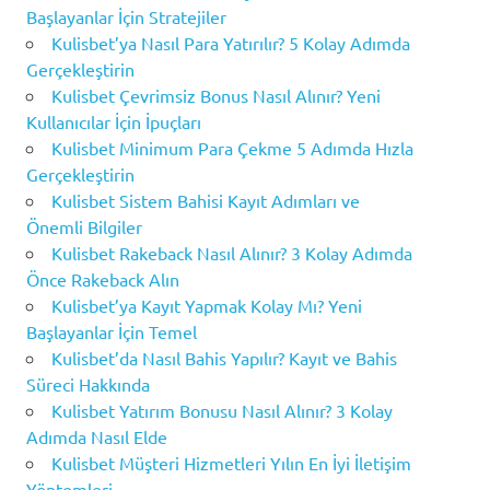
Başlayanlar İçin Stratejiler
Kulisbet’ya Nasıl Para Yatırılır? 5 Kolay Adımda
Gerçekleştirin
Kulisbet Çevrimsiz Bonus Nasıl Alınır? Yeni
Kullanıcılar İçin İpuçları
Kulisbet Minimum Para Çekme 5 Adımda Hızla
Gerçekleştirin
Kulisbet Sistem Bahisi Kayıt Adımları ve
Önemli Bilgiler
Kulisbet Rakeback Nasıl Alınır? 3 Kolay Adımda
Önce Rakeback Alın
Kulisbet’ya Kayıt Yapmak Kolay Mı? Yeni
Başlayanlar İçin Temel
Kulisbet’da Nasıl Bahis Yapılır? Kayıt ve Bahis
Süreci Hakkında
Kulisbet Yatırım Bonusu Nasıl Alınır? 3 Kolay
Adımda Nasıl Elde
Kulisbet Müşteri Hizmetleri Yılın En İyi İletişim
Yöntemleri