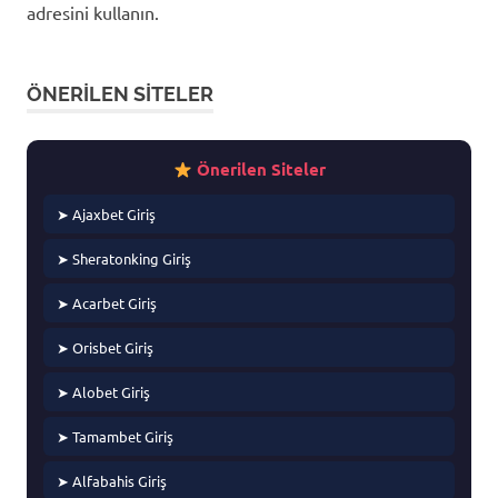
adresini kullanın.
ÖNERILEN SITELER
Önerilen Siteler
➤ Ajaxbet Giriş
➤ Sheratonking Giriş
➤ Acarbet Giriş
➤ Orisbet Giriş
➤ Alobet Giriş
➤ Tamambet Giriş
➤ Alfabahis Giriş