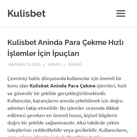
Skip
to
Kulisbet
MENU
content
Kulisbet Aninda Para Çekme Hızlı
İşlemler İçin İpuçları
HAZIRAN 23, 2026
ADMIN
FINANS
Çevrimiçi bahis dünyasında kullanıcılar için önemli bir
konu olan
Kulisbet Aninda Para Çekme
işlemleri, hızlı
ve güvenilir bir şekilde gerçekleştirilmektedir.
Kullanıcılar, kazançlarını anında çekebilmek için doğru
adımları takip etmelidir. Bu işlemler sırasında dikkat
edilmesi gereken en önemli husus, kişisel bilgilerin
doğru bir şekilde sağlanmasıdır. Aksi takdirde çekim
talepleriniz reddedilebilir veya gecikebilir. Kullanıcıların,
para çekme işlemleri için kullandıkları banka