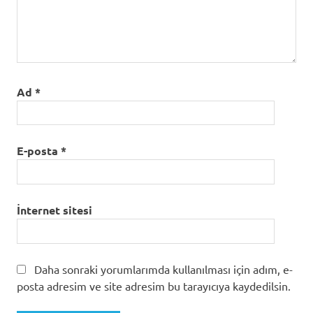
Ad
*
E-posta
*
İnternet sitesi
Daha sonraki yorumlarımda kullanılması için adım, e-
posta adresim ve site adresim bu tarayıcıya kaydedilsin.