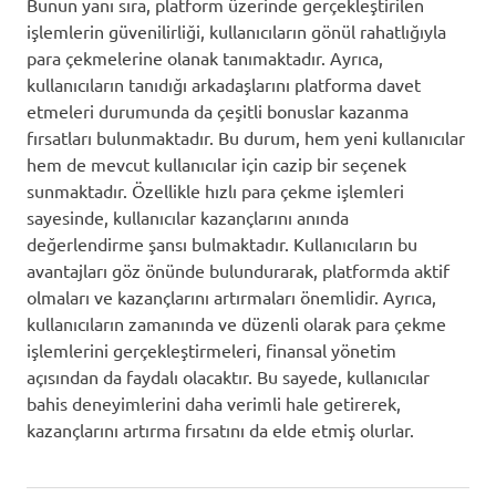
Bunun yanı sıra, platform üzerinde gerçekleştirilen
işlemlerin güvenilirliği, kullanıcıların gönül rahatlığıyla
para çekmelerine olanak tanımaktadır. Ayrıca,
kullanıcıların tanıdığı arkadaşlarını platforma davet
etmeleri durumunda da çeşitli bonuslar kazanma
fırsatları bulunmaktadır. Bu durum, hem yeni kullanıcılar
hem de mevcut kullanıcılar için cazip bir seçenek
sunmaktadır. Özellikle hızlı para çekme işlemleri
sayesinde, kullanıcılar kazançlarını anında
değerlendirme şansı bulmaktadır. Kullanıcıların bu
avantajları göz önünde bulundurarak, platformda aktif
olmaları ve kazançlarını artırmaları önemlidir. Ayrıca,
kullanıcıların zamanında ve düzenli olarak para çekme
işlemlerini gerçekleştirmeleri, finansal yönetim
açısından da faydalı olacaktır. Bu sayede, kullanıcılar
bahis deneyimlerini daha verimli hale getirerek,
kazançlarını artırma fırsatını da elde etmiş olurlar.