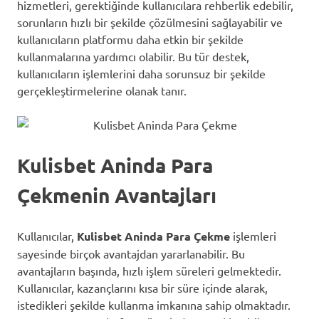
hizmetleri, gerektiğinde kullanıcılara rehberlik edebilir,
sorunların hızlı bir şekilde çözülmesini sağlayabilir ve
kullanıcıların platformu daha etkin bir şekilde
kullanmalarına yardımcı olabilir. Bu tür destek,
kullanıcıların işlemlerini daha sorunsuz bir şekilde
gerçekleştirmelerine olanak tanır.
Kulisbet Aninda Para
Çekmenin Avantajları
Kullanıcılar,
Kulisbet Aninda Para Çekme
işlemleri
sayesinde birçok avantajdan yararlanabilir. Bu
avantajların başında, hızlı işlem süreleri gelmektedir.
Kullanıcılar, kazançlarını kısa bir süre içinde alarak,
istedikleri şekilde kullanma imkanına sahip olmaktadır.