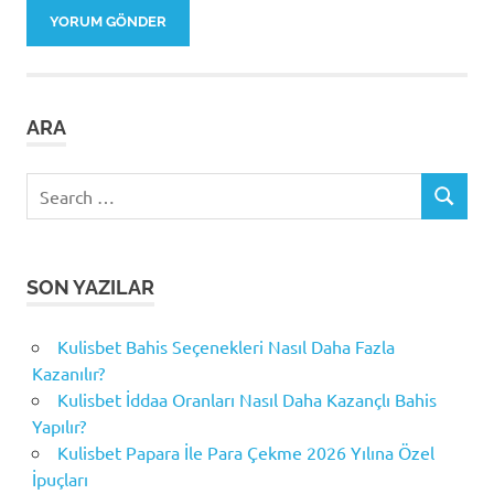
ARA
Search
SEARCH
for:
SON YAZILAR
Kulisbet Bahis Seçenekleri Nasıl Daha Fazla
Kazanılır?
Kulisbet İddaa Oranları Nasıl Daha Kazançlı Bahis
Yapılır?
Kulisbet Papara İle Para Çekme 2026 Yılına Özel
İpuçları