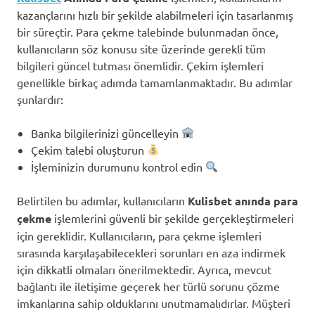
kazançlarını hızlı bir şekilde alabilmeleri için tasarlanmış
bir süreçtir. Para çekme talebinde bulunmadan önce,
kullanıcıların söz konusu site üzerinde gerekli tüm
bilgileri güncel tutması önemlidir. Çekim işlemleri
genellikle birkaç adımda tamamlanmaktadır. Bu adımlar
şunlardır:
Banka bilgilerinizi güncelleyin
Çekim talebi oluşturun
İşleminizin durumunu kontrol edin
Belirtilen bu adımlar, kullanıcıların
Kulisbet anında para
çekme
işlemlerini güvenli bir şekilde gerçekleştirmeleri
için gereklidir. Kullanıcıların, para çekme işlemleri
sırasında karşılaşabilecekleri sorunları en aza indirmek
için dikkatli olmaları önerilmektedir. Ayrıca, mevcut
bağlantı ile iletişime geçerek her türlü sorunu çözme
imkanlarına sahip olduklarını unutmamalıdırlar. Müşteri