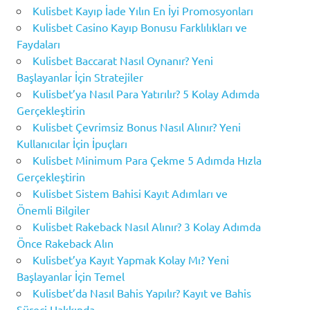
Kulisbet Kayıp İade Yılın En İyi Promosyonları
Kulisbet Casino Kayıp Bonusu Farklılıkları ve
Faydaları
Kulisbet Baccarat Nasıl Oynanır? Yeni
Başlayanlar İçin Stratejiler
Kulisbet’ya Nasıl Para Yatırılır? 5 Kolay Adımda
Gerçekleştirin
Kulisbet Çevrimsiz Bonus Nasıl Alınır? Yeni
Kullanıcılar İçin İpuçları
Kulisbet Minimum Para Çekme 5 Adımda Hızla
Gerçekleştirin
Kulisbet Sistem Bahisi Kayıt Adımları ve
Önemli Bilgiler
Kulisbet Rakeback Nasıl Alınır? 3 Kolay Adımda
Önce Rakeback Alın
Kulisbet’ya Kayıt Yapmak Kolay Mı? Yeni
Başlayanlar İçin Temel
Kulisbet’da Nasıl Bahis Yapılır? Kayıt ve Bahis
Süreci Hakkında