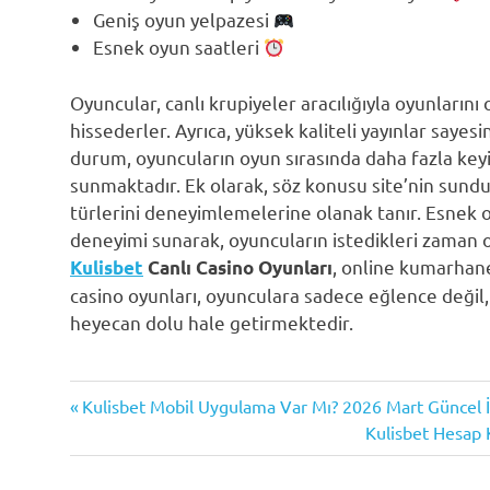
Geniş oyun yelpazesi
Esnek oyun saatleri
Oyuncular, canlı krupiyeler aracılığıyla oyunların
hissederler. Ayrıca, yüksek kaliteli yayınlar saye
durum, oyuncuların oyun sırasında daha fazla keyif
sunmaktadır. Ek olarak, söz konusu site’nin sundu
türlerini deneyimlemelerine olanak tanır. Esnek o
deneyimi sunarak, oyuncuların istedikleri zaman
, online kumarhane
Kulisbet
Canlı Casino Oyunları
casino oyunları, oyunculara sadece eğlence değil,
heyecan dolu hale getirmektedir.
Canlı
Previous
Yazı
Kulisbet Mobil Uygulama Var Mı? 2026 Mart Güncel
Casino
Post:
Next
Kulisbet Hesap
Oyunları
gezinmesi
Post:
Kulisbet