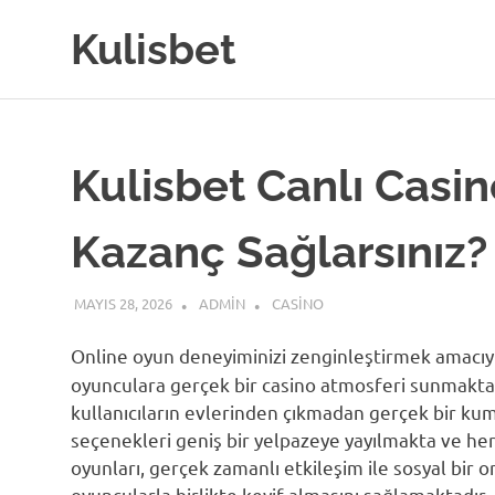
Skip
Kulisbet
to
content
Kulisbet Canlı Casin
Kazanç Sağlarsınız?
MAYIS 28, 2026
ADMIN
CASINO
Online oyun deneyiminizi zenginleştirmek amacıy
oyunculara gerçek bir casino atmosferi sunmaktadı
kullanıcıların evlerinden çıkmadan gerçek bir ku
seçenekleri geniş bir yelpazeye yayılmakta ve he
oyunları, gerçek zamanlı etkileşim ile sosyal bir 
oyuncularla birlikte keyif almasını sağlamaktadır. 