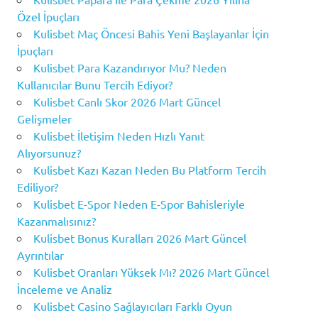
Özel İpuçları
Kulisbet Maç Öncesi Bahis Yeni Başlayanlar İçin
İpuçları
Kulisbet Para Kazandırıyor Mu? Neden
Kullanıcılar Bunu Tercih Ediyor?
Kulisbet Canlı Skor 2026 Mart Güncel
Gelişmeler
Kulisbet İletişim Neden Hızlı Yanıt
Alıyorsunuz?
Kulisbet Kazı Kazan Neden Bu Platform Tercih
Ediliyor?
Kulisbet E-Spor Neden E-Spor Bahisleriyle
Kazanmalısınız?
Kulisbet Bonus Kuralları 2026 Mart Güncel
Ayrıntılar
Kulisbet Oranları Yüksek Mı? 2026 Mart Güncel
İnceleme ve Analiz
Kulisbet Casino Sağlayıcıları Farklı Oyun