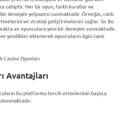
 sahiptir. Her bir oyun, farklı kurallar ve
bir deneyim yelpazesi sunmaktadır. Örneğin, canlı
tmelerini ve strateji geliştirmelerini sağlar. Sic Bo
katmakta ve oyunculara yeni bir deneyim sunmaktadır.
e yenilikler eklenerek oyuncuların ilgisi canlı
ı Avantajları
cuların bu platformu tercih etmelerinin başlıca
bulunmaktadır: