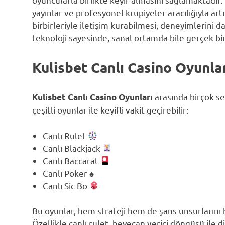
yayınlar ve profesyonel krupiyeler aracılığıyla art
birbirleriyle iletişim kurabilmesi, deneyimlerini 
teknoloji sayesinde, sanal ortamda bile gerçek 
Kulisbet Canlı Casino Oyunla
arasında birçok se
Kulisbet Canlı Casino Oyunları
çeşitli oyunlar ile keyifli vakit geçirebilir:
Canlı Rulet
Canlı Blackjack
Canlı Baccarat
Canlı Poker ♠️
Canlı Sic Bo
Bu oyunlar, hem strateji hem de şans unsurlarını b
Özellikle canlı rulet, heyecan verici döngüsü ile d