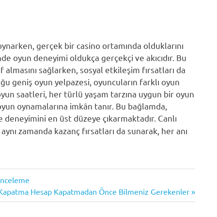
ı oynarken, gerçek bir casino ortamında olduklarını
sinde oyun deneyimi oldukça gerçekçi ve akıcıdır. Bu
 almasını sağlarken, sosyal etkileşim fırsatları da
ğu geniş oyun yelpazesi, oyuncuların farklı oyun
yun saatleri, her türlü yaşam tarzına uygun bir oyun
 oyun oynamalarına imkân tanır. Bu bağlamda,
 deneyimini en üst düzeye çıkarmaktadır. Canlı
 aynı zamanda kazanç fırsatları da sunarak, her anı
 İnceleme
 Kapatma Hesap Kapatmadan Önce Bilmeniz Gerekenler