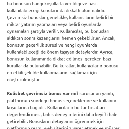
bu bonusun hangi koşullarla verildiği ve nasıl
kullanılabileceği konularında dikkatli olunmalıdır.
Çevrimsiz bonuslar genellikle, kullanıcıların belirli bir
miktar yatırım yapmaları veya belirli oyunlarda
oynamaları şartıyla verilir. Kullanıcılar, bu bonusları
aldıktan sonra kazançlarını hemen çekebilirler. Ancak,
bonusun geçerlilik süresi ve hangi oyunlarda
kullanılabileceği de önem taşıyan detaylardır. Ayrıca,
bonusun kullanımında dikkat edilmesi gereken bazı
kurallar da bulunabilir. Bu kurallar, kullanıcıların bonusu
en etkili şekilde kullanmalarını sağlamak için
oluşturulmuştur.
Kulisbet çevrimsiz bonus var mı?
sorusunun yanıtı,
platformun sunduğu bonus seçeneklerine ve kullanım
koşullarına bağlıdır. Kullanıcıların bu tür fırsatları
değerlendirmesi, bahis deneyimlerini daha keyifli hale
getirebilir. Bonusların detaylarını öğrenmek için
platformun resmi web sitesini ziyaret etmek ve müşteri