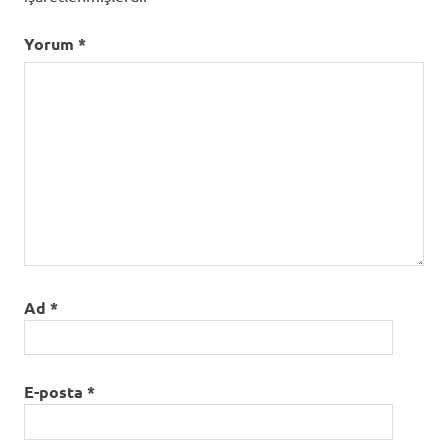
Yorum
*
Ad
*
E-posta
*