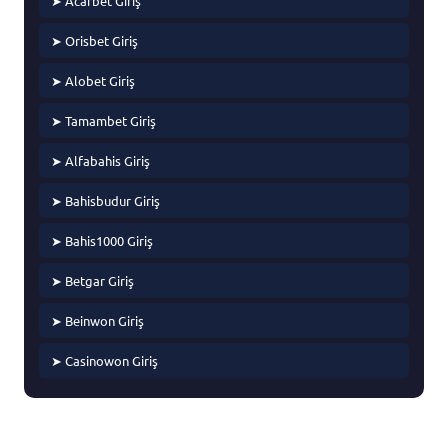
➤ Acarbet Giriş
➤ Orisbet Giriş
➤ Alobet Giriş
➤ Tamambet Giriş
➤ Alfabahis Giriş
➤ Bahisbudur Giriş
➤ Bahis1000 Giriş
➤ Betgar Giriş
➤ Beinwon Giriş
➤ Casinowon Giriş