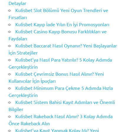
Detaylar
Kulisbet Slot Bölümü Yeni Oyun Trendleri ve
Fırsatları
Kulisbet Kayıp İade Yılın En İyi Promosyonları
Kulisbet Casino Kayıp Bonusu Farklılıkları ve
Faydaları
Kulisbet Baccarat Nasıl Oynanır? Yeni Başlayanlar
İçin Stratejiler
Kulisbet’ya Nasıl Para Yatırılır? 5 Kolay Adımda
Gerçekleştirin
Kulisbet Çevrimsiz Bonus Nasıl Alınır? Yeni
Kullanıcılar İçin İpuçları
Kulisbet Minimum Para Çekme 5 Adımda Hızla
Gerçekleştirin
Kulisbet Sistem Bahisi Kayıt Adımları ve Önemli
Bilgiler
Kulisbet Rakeback Nasıl Alınır? 3 Kolay Adımda
Önce Rakeback Alın
Kulisbet’ya Kayıt Yapmak Kolay Mı? Yeni