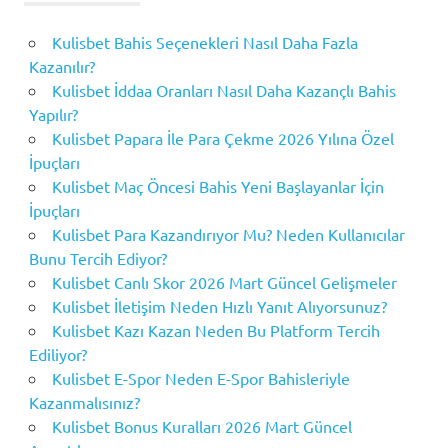
Kulisbet Bahis Seçenekleri Nasıl Daha Fazla
Kazanılır?
Kulisbet İddaa Oranları Nasıl Daha Kazançlı Bahis
Yapılır?
Kulisbet Papara İle Para Çekme 2026 Yılına Özel
İpuçları
Kulisbet Maç Öncesi Bahis Yeni Başlayanlar İçin
İpuçları
Kulisbet Para Kazandırıyor Mu? Neden Kullanıcılar
Bunu Tercih Ediyor?
Kulisbet Canlı Skor 2026 Mart Güncel Gelişmeler
Kulisbet İletişim Neden Hızlı Yanıt Alıyorsunuz?
Kulisbet Kazı Kazan Neden Bu Platform Tercih
Ediliyor?
Kulisbet E-Spor Neden E-Spor Bahisleriyle
Kazanmalısınız?
Kulisbet Bonus Kuralları 2026 Mart Güncel