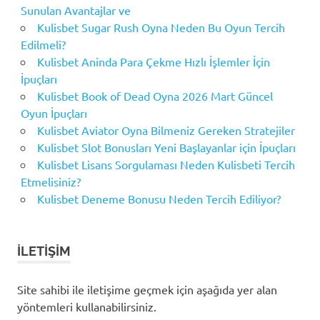
Sunulan Avantajlar ve
Kulisbet Sugar Rush Oyna Neden Bu Oyun Tercih
Edilmeli?
Kulisbet Aninda Para Çekme Hızlı İşlemler İçin
İpuçları
Kulisbet Book of Dead Oyna 2026 Mart Güncel
Oyun İpuçları
Kulisbet Aviator Oyna Bilmeniz Gereken Stratejiler
Kulisbet Slot Bonusları Yeni Başlayanlar için İpuçları
Kulisbet Lisans Sorgulaması Neden Kulisbeti Tercih
Etmelisiniz?
Kulisbet Deneme Bonusu Neden Tercih Ediliyor?
İLETIŞIM
Site sahibi ile iletişime geçmek için aşağıda yer alan
yöntemleri kullanabilirsiniz.