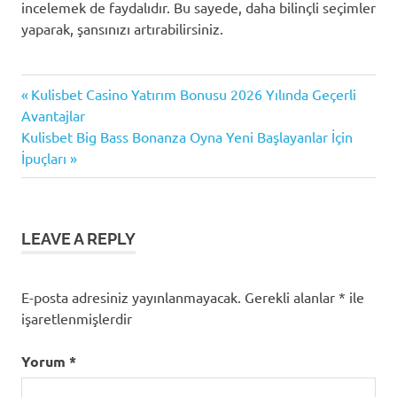
incelemek de faydalıdır. Bu sayede, daha bilinçli seçimler
yaparak, şansınızı artırabilirsiniz.
Keno
Previous
Yazı
Kulisbet Casino Yatırım Bonusu 2026 Yılında Geçerli
Oyun
Post:
Avantajlar
Kuralları
gezinmesi
Next
Kulisbet Big Bass Bonanza Oyna Yeni Başlayanlar İçin
Online
Post:
İpuçları
Keno
Deneyimi
şans
oyunları
LEAVE A REPLY
E-posta adresiniz yayınlanmayacak.
Gerekli alanlar
*
ile
işaretlenmişlerdir
Yorum
*