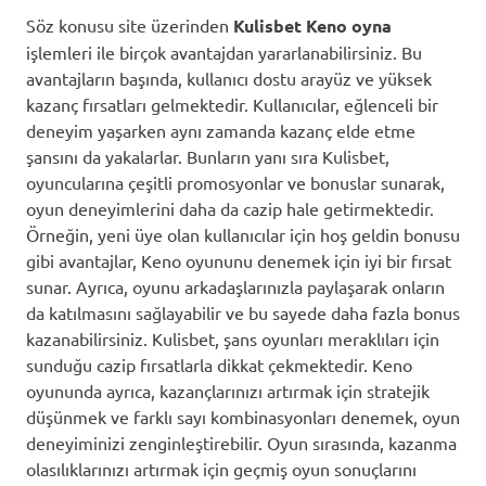
Söz konusu site üzerinden
Kulisbet Keno oyna
işlemleri ile birçok avantajdan yararlanabilirsiniz. Bu
avantajların başında, kullanıcı dostu arayüz ve yüksek
kazanç fırsatları gelmektedir. Kullanıcılar, eğlenceli bir
deneyim yaşarken aynı zamanda kazanç elde etme
şansını da yakalarlar. Bunların yanı sıra Kulisbet,
oyuncularına çeşitli promosyonlar ve bonuslar sunarak,
oyun deneyimlerini daha da cazip hale getirmektedir.
Örneğin, yeni üye olan kullanıcılar için hoş geldin bonusu
gibi avantajlar, Keno oyununu denemek için iyi bir fırsat
sunar. Ayrıca, oyunu arkadaşlarınızla paylaşarak onların
da katılmasını sağlayabilir ve bu sayede daha fazla bonus
kazanabilirsiniz. Kulisbet, şans oyunları meraklıları için
sunduğu cazip fırsatlarla dikkat çekmektedir. Keno
oyununda ayrıca, kazançlarınızı artırmak için stratejik
düşünmek ve farklı sayı kombinasyonları denemek, oyun
deneyiminizi zenginleştirebilir. Oyun sırasında, kazanma
olasılıklarınızı artırmak için geçmiş oyun sonuçlarını