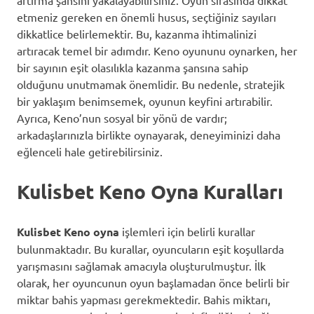
etmeniz gereken en önemli husus, seçtiğiniz sayıları
dikkatlice belirlemektir. Bu, kazanma ihtimalinizi
artıracak temel bir adımdır. Keno oyununu oynarken, her
bir sayının eşit olasılıkla kazanma şansına sahip
olduğunu unutmamak önemlidir. Bu nedenle, stratejik
bir yaklaşım benimsemek, oyunun keyfini artırabilir.
Ayrıca, Keno’nun sosyal bir yönü de vardır;
arkadaşlarınızla birlikte oynayarak, deneyiminizi daha
eğlenceli hale getirebilirsiniz.
Kulisbet Keno Oyna Kuralları
Kulisbet Keno oyna
işlemleri için belirli kurallar
bulunmaktadır. Bu kurallar, oyuncuların eşit koşullarda
yarışmasını sağlamak amacıyla oluşturulmuştur. İlk
olarak, her oyuncunun oyun başlamadan önce belirli bir
miktar bahis yapması gerekmektedir. Bahis miktarı,