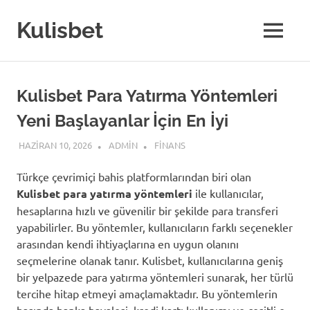
Skip
to
Kulisbet
MENU
content
Kulisbet Para Yatırma Yöntemleri
Yeni Başlayanlar İçin En İyi
HAZIRAN 10, 2026
ADMIN
FINANS
Türkçe çevrimiçi bahis platformlarından biri olan
Kulisbet para yatırma yöntemleri
ile kullanıcılar,
hesaplarına hızlı ve güvenilir bir şekilde para transferi
yapabilirler. Bu yöntemler, kullanıcıların farklı seçenekler
arasından kendi ihtiyaçlarına en uygun olanını
seçmelerine olanak tanır. Kulisbet, kullanıcılarına geniş
bir yelpazede para yatırma yöntemleri sunarak, her türlü
tercihe hitap etmeyi amaçlamaktadır. Bu yöntemlerin
başında banka havalesi, kredi kartı kullanımı ve çeşitli e-