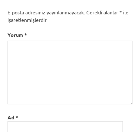
E-posta adresiniz yayınlanmayacak.
Gerekli alanlar
*
ile
işaretlenmişlerdir
Yorum
*
Ad
*