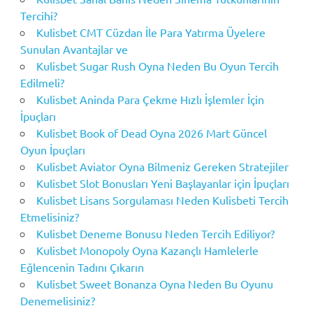
Tercihi?
Kulisbet CMT Cüzdan İle Para Yatırma Üyelere
Sunulan Avantajlar ve
Kulisbet Sugar Rush Oyna Neden Bu Oyun Tercih
Edilmeli?
Kulisbet Aninda Para Çekme Hızlı İşlemler İçin
İpuçları
Kulisbet Book of Dead Oyna 2026 Mart Güncel
Oyun İpuçları
Kulisbet Aviator Oyna Bilmeniz Gereken Stratejiler
Kulisbet Slot Bonusları Yeni Başlayanlar için İpuçları
Kulisbet Lisans Sorgulaması Neden Kulisbeti Tercih
Etmelisiniz?
Kulisbet Deneme Bonusu Neden Tercih Ediliyor?
Kulisbet Monopoly Oyna Kazançlı Hamlelerle
Eğlencenin Tadını Çıkarın
Kulisbet Sweet Bonanza Oyna Neden Bu Oyunu
Denemelisiniz?