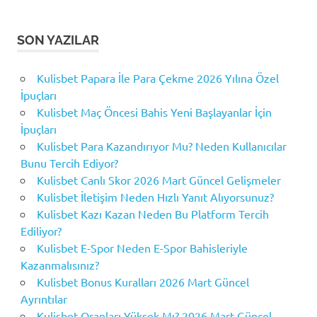
SON YAZILAR
Kulisbet Papara İle Para Çekme 2026 Yılına Özel
İpuçları
Kulisbet Maç Öncesi Bahis Yeni Başlayanlar İçin
İpuçları
Kulisbet Para Kazandırıyor Mu? Neden Kullanıcılar
Bunu Tercih Ediyor?
Kulisbet Canlı Skor 2026 Mart Güncel Gelişmeler
Kulisbet İletişim Neden Hızlı Yanıt Alıyorsunuz?
Kulisbet Kazı Kazan Neden Bu Platform Tercih
Ediliyor?
Kulisbet E-Spor Neden E-Spor Bahisleriyle
Kazanmalısınız?
Kulisbet Bonus Kuralları 2026 Mart Güncel
Ayrıntılar
Kulisbet Oranları Yüksek Mı? 2026 Mart Güncel