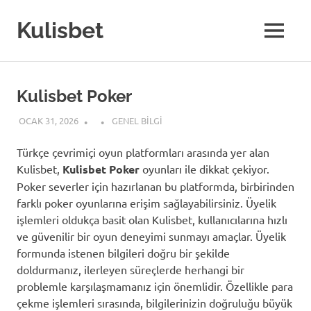
Skip
to
Kulisbet
MENU
content
Kulisbet Poker
OCAK 31, 2026
GENEL BILGI
Türkçe çevrimiçi oyun platformları arasında yer alan
Kulisbet,
Kulisbet Poker
oyunları ile dikkat çekiyor.
Poker severler için hazırlanan bu platformda, birbirinden
farklı poker oyunlarına erişim sağlayabilirsiniz. Üyelik
işlemleri oldukça basit olan Kulisbet, kullanıcılarına hızlı
ve güvenilir bir oyun deneyimi sunmayı amaçlar. Üyelik
formunda istenen bilgileri doğru bir şekilde
doldurmanız, ilerleyen süreçlerde herhangi bir
problemle karşılaşmamanız için önemlidir. Özellikle para
çekme işlemleri sırasında, bilgilerinizin doğruluğu büyük