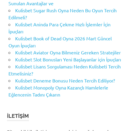
Sunulan Avantajlar ve
Kulisbet Sugar Rush Oyna Neden Bu Oyun Tercih
Edilmeli?
Kulisbet Aninda Para Çekme Hızlı İşlemler İçin
İpuçları
Kulisbet Book of Dead Oyna 2026 Mart Güncel
Oyun İpuçları
Kulisbet Aviator Oyna Bilmeniz Gereken Stratejiler
Kulisbet Slot Bonusları Yeni Başlayanlar için İpuçları
Kulisbet Lisans Sorgulaması Neden Kulisbeti Tercih
Etmelisiniz?
Kulisbet Deneme Bonusu Neden Tercih Ediliyor?
Kulisbet Monopoly Oyna Kazançlı Hamlelerle
Eğlencenin Tadını Çıkarın
İLETIŞIM