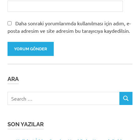
Daha sonraki yorumlarımda kullanılması için adım, e-
posta adresim ve site adresim bu tarayıcıya kaydedilsin.
ARA
Search
SEARCH
for:
SON YAZILAR