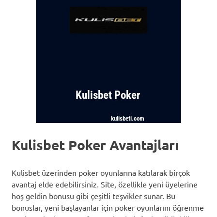
Kulisbet Poker Avantajları
Kulisbet üzerinden poker oyunlarına katılarak birçok
avantaj elde edebilirsiniz. Site, özellikle yeni üyelerine
hoş geldin bonusu gibi çeşitli teşvikler sunar. Bu
bonuslar, yeni başlayanlar için poker oyunlarını öğrenme