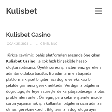
Skip
to
Kulisbet
MENU
content
Kulisbet Casino
OCAK 25, 2026
GENEL BILGI
Türkçe çevrimiçi bahis platformları arasında öne çıkan
Kulisbet Casino
ile çok hızlı bir şekilde hesap
oluşturabilirsiniz. Üyelik süreci için izlemeniz gereken
adımlar oldukça basittir. Bu adımların en başında
platforma kişisel bilgilerinizi doğru ve eksiksiz bir
şekilde girmeniz gerekmektedir. Verdiğiniz bilgilerin
doğruluğu, ilerleyen süreçlerde karşılaşabileceğiniz olası
problemleri önler. Örneğin, para çekme işlemlerinizde
sorun yaşamamak için kullanılan bilgilerin sizin adınıza
olması gerekmektedir. Bilgilerinizin doğruluğu aynı