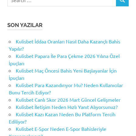
SEARCH
for:
SON YAZILAR
Kulisbet İddaa Oranları Nasıl Daha Kazançlı Bahis
Yapılır?
Kulisbet Papara İle Para Çekme 2026 Yılına Özel
İpuçları
Kulisbet Maç Öncesi Bahis Yeni Başlayanlar İçin
İpuçları
Kulisbet Para Kazandırıyor Mu? Neden Kullanıcılar
Bunu Tercih Ediyor?
Kulisbet Canlı Skor 2026 Mart Güncel Gelişmeler
Kulisbet İletişim Neden Hızlı Yanıt Alıyorsunuz?
Kulisbet Kazı Kazan Neden Bu Platform Tercih
Ediliyor?
Kulisbet E-Spor Neden E-Spor Bahisleriyle