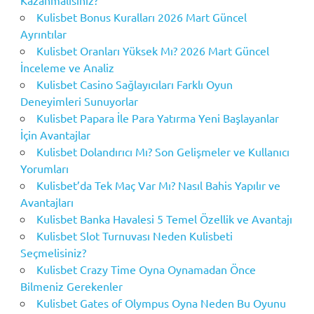
Kazanmalısınız?
Kulisbet Bonus Kuralları 2026 Mart Güncel
Ayrıntılar
Kulisbet Oranları Yüksek Mı? 2026 Mart Güncel
İnceleme ve Analiz
Kulisbet Casino Sağlayıcıları Farklı Oyun
Deneyimleri Sunuyorlar
Kulisbet Papara İle Para Yatırma Yeni Başlayanlar
İçin Avantajlar
Kulisbet Dolandırıcı Mı? Son Gelişmeler ve Kullanıcı
Yorumları
Kulisbet’da Tek Maç Var Mı? Nasıl Bahis Yapılır ve
Avantajları
Kulisbet Banka Havalesi 5 Temel Özellik ve Avantajı
Kulisbet Slot Turnuvası Neden Kulisbeti
Seçmelisiniz?
Kulisbet Crazy Time Oyna Oynamadan Önce
Bilmeniz Gerekenler
Kulisbet Gates of Olympus Oyna Neden Bu Oyunu