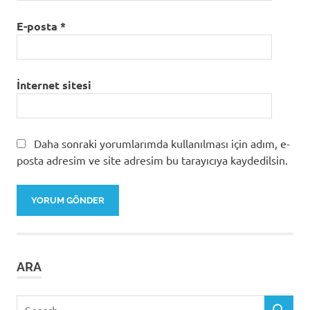
E-posta
*
İnternet sitesi
Daha sonraki yorumlarımda kullanılması için adım, e-
posta adresim ve site adresim bu tarayıcıya kaydedilsin.
ARA
Search