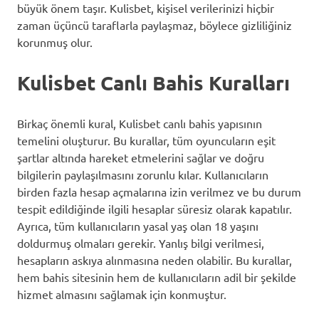
büyük önem taşır. Kulisbet, kişisel verilerinizi hiçbir
zaman üçüncü taraflarla paylaşmaz, böylece gizliliğiniz
korunmuş olur.
Kulisbet Canlı Bahis Kuralları
Birkaç önemli kural, Kulisbet canlı bahis yapısının
temelini oluşturur. Bu kurallar, tüm oyuncuların eşit
şartlar altında hareket etmelerini sağlar ve doğru
bilgilerin paylaşılmasını zorunlu kılar. Kullanıcıların
birden fazla hesap açmalarına izin verilmez ve bu durum
tespit edildiğinde ilgili hesaplar süresiz olarak kapatılır.
Ayrıca, tüm kullanıcıların yasal yaş olan 18 yaşını
doldurmuş olmaları gerekir. Yanlış bilgi verilmesi,
hesapların askıya alınmasına neden olabilir. Bu kurallar,
hem bahis sitesinin hem de kullanıcıların adil bir şekilde
hizmet almasını sağlamak için konmuştur.