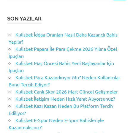
SON YAZILAR
Kulisbet İddaa Oranları Nasıl Daha Kazançlı Bahis
Yapılır?
Kulisbet Papara İle Para Çekme 2026 Yılına Özel
İpuçları
Kulisbet Maç Öncesi Bahis Yeni Başlayanlar İçin
İpuçları
Kulisbet Para Kazandırıyor Mu? Neden Kullanıcılar
Bunu Tercih Ediyor?
Kulisbet Canlı Skor 2026 Mart Güncel Gelişmeler
Kulisbet İletişim Neden Hızlı Yanıt Alıyorsunuz?
Kulisbet Kazı Kazan Neden Bu Platform Tercih
Ediliyor?
Kulisbet E-Spor Neden E-Spor Bahisleriyle
Kazanmalısınız?