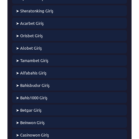
➤ Sheratonking Giriş
➤ Acarbet Giriş
➤ Orisbet Giriş
➤ Alobet Giriş
➤ Tamambet Giriş
➤ Alfabahis Giriş
➤ Bahisbudur Giriş
➤ Bahis1000 Giriş
➤ Betgar Giriş
➤ Beinwon Giriş
➤ Casinowon Giriş