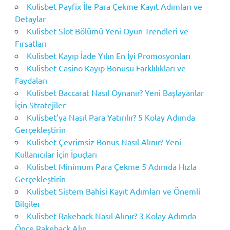
Kulisbet Payfix İle Para Çekme Kayıt Adımları ve
Detaylar
Kulisbet Slot Bölümü Yeni Oyun Trendleri ve
Fırsatları
Kulisbet Kayıp İade Yılın En İyi Promosyonları
Kulisbet Casino Kayıp Bonusu Farklılıkları ve
Faydaları
Kulisbet Baccarat Nasıl Oynanır? Yeni Başlayanlar
İçin Stratejiler
Kulisbet’ya Nasıl Para Yatırılır? 5 Kolay Adımda
Gerçekleştirin
Kulisbet Çevrimsiz Bonus Nasıl Alınır? Yeni
Kullanıcılar İçin İpuçları
Kulisbet Minimum Para Çekme 5 Adımda Hızla
Gerçekleştirin
Kulisbet Sistem Bahisi Kayıt Adımları ve Önemli
Bilgiler
Kulisbet Rakeback Nasıl Alınır? 3 Kolay Adımda
Önce Rakeback Alın