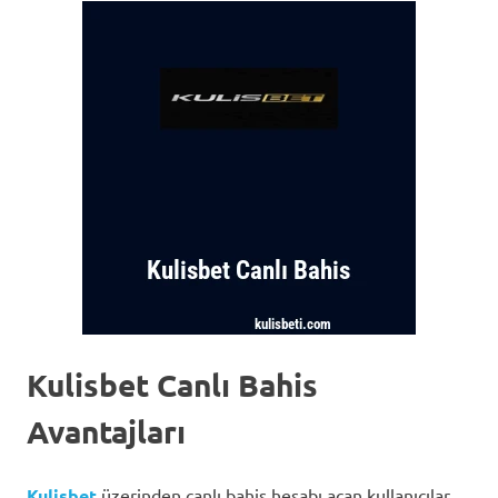
Kulisbet Canlı Bahis
Avantajları
Kulisbet
üzerinden canlı bahis hesabı açan kullanıcılar,