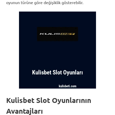
oyunun türüne göre değişiklik gösterebilir.
Kulisbet Slot Oyunlarının
Avantajları