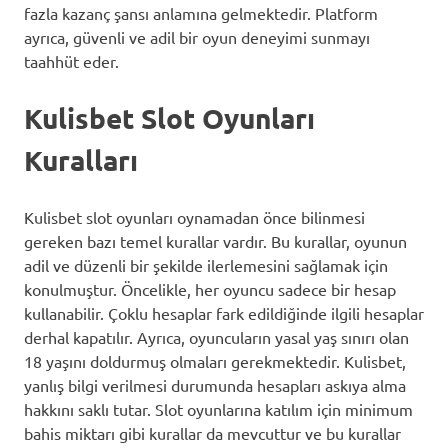
fazla kazanç şansı anlamına gelmektedir. Platform
ayrıca, güvenli ve adil bir oyun deneyimi sunmayı
taahhüt eder.
Kulisbet Slot Oyunları
Kuralları
Kulisbet slot oyunları oynamadan önce bilinmesi
gereken bazı temel kurallar vardır. Bu kurallar, oyunun
adil ve düzenli bir şekilde ilerlemesini sağlamak için
konulmuştur. Öncelikle, her oyuncu sadece bir hesap
kullanabilir. Çoklu hesaplar fark edildiğinde ilgili hesaplar
derhal kapatılır. Ayrıca, oyuncuların yasal yaş sınırı olan
18 yaşını doldurmuş olmaları gerekmektedir. Kulisbet,
yanlış bilgi verilmesi durumunda hesapları askıya alma
hakkını saklı tutar. Slot oyunlarına katılım için minimum
bahis miktarı gibi kurallar da mevcuttur ve bu kurallar