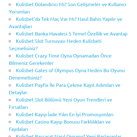
Kulisbet Dolandırıcı Mı? Son Gelişmeler ve Kullanıcı
Yorumları
Kulisbet’da Tek Maç Var Mı? Nasıl Bahis Yapılır ve
Avantajları
Kulisbet Banka Havalesi 5 Temel Özellik ve Avantajı
Kulisbet Slot Turnuvası Neden Kulisbeti
Seçmelisiniz?
Kulisbet Crazy Time Oyna Oynamadan Önce
Bilmeniz Gerekenler
Kulisbet Gates of Olympus Oyna Neden Bu Oyunu
Denemelisiniz?
Kulisbet Payfix İle Para Çekme Kayıt Adımları ve
Detaylar
Kulisbet Slot Bölümü Yeni Oyun Trendleri ve
Fırsatları
Kulisbet Kayıp İade Yılın En İyi Promosyonları
Kulisbet Casino Kayıp Bonusu Farklılıkları ve
Faydaları
Kulisbet Baccarat Nasıl Oynanır? Yeni Başlayanlar