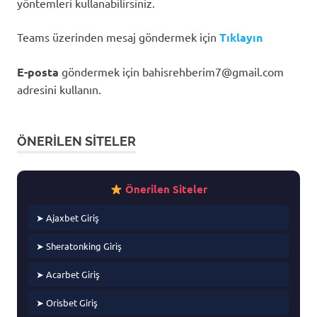
yöntemleri kullanabilirsiniz.
Teams üzerinden mesaj göndermek için
Tıklayın
E-posta
göndermek için
bahisrehberim7@gmail.com
adresini kullanın.
ÖNERILEN SITELER
Önerilen Siteler
➤ Ajaxbet Giriş
➤ Sheratonking Giriş
➤ Acarbet Giriş
➤ Orisbet Giriş