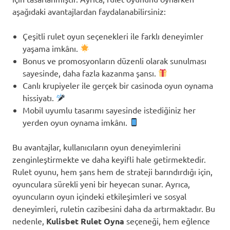
aşağıdaki avantajlardan faydalanabilirsiniz:
Çeşitli rulet oyun seçenekleri ile farklı deneyimler
yaşama imkânı.
Bonus ve promosyonların düzenli olarak sunulması
sayesinde, daha fazla kazanma şansı.
Canlı krupiyeler ile gerçek bir casinoda oyun oynama
hissiyatı.
Mobil uyumlu tasarımı sayesinde istediğiniz her
yerden oyun oynama imkânı.
Bu avantajlar, kullanıcıların oyun deneyimlerini
zenginleştirmekte ve daha keyifli hale getirmektedir.
Rulet oyunu, hem şans hem de strateji barındırdığı için,
oyunculara sürekli yeni bir heyecan sunar. Ayrıca,
oyuncuların oyun içindeki etkileşimleri ve sosyal
deneyimleri, ruletin cazibesini daha da artırmaktadır. Bu
nedenle,
Kulisbet Rulet Oyna
seçeneği, hem eğlence