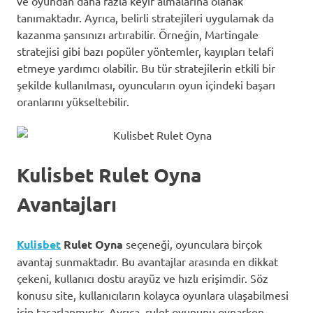
ve oyundan daha fazla keyif almalarına olanak
tanımaktadır. Ayrıca, belirli stratejileri uygulamak da
kazanma şansınızı artırabilir. Örneğin, Martingale
stratejisi gibi bazı popüler yöntemler, kayıpları telafi
etmeye yardımcı olabilir. Bu tür stratejilerin etkili bir
şekilde kullanılması, oyuncuların oyun içindeki başarı
oranlarını yükseltebilir.
Kulisbet Rulet Oyna
Avantajları
Kulisbet
Rulet Oyna
seçeneği, oyunculara birçok
avantaj sunmaktadır. Bu avantajlar arasında en dikkat
çekeni, kullanıcı dostu arayüz ve hızlı erişimdir. Söz
konusu site, kullanıcıların kolayca oyunlara ulaşabilmesi
için tasarlanmıştır. Ayrıca, rulet oyununu oynarken