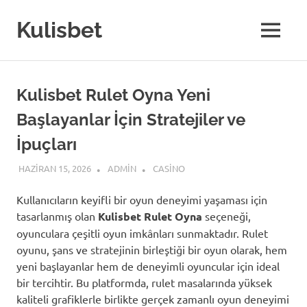
Skip
to
Kulisbet
MENU
content
Kulisbet Rulet Oyna Yeni
Başlayanlar İçin Stratejiler ve
İpuçları
HAZIRAN 15, 2026
ADMIN
CASINO
Kullanıcıların keyifli bir oyun deneyimi yaşaması için
tasarlanmış olan
Kulisbet Rulet Oyna
seçeneği,
oyunculara çeşitli oyun imkânları sunmaktadır. Rulet
oyunu, şans ve stratejinin birleştiği bir oyun olarak, hem
yeni başlayanlar hem de deneyimli oyuncular için ideal
bir tercihtir. Bu platformda, rulet masalarında yüksek
kaliteli grafiklerle birlikte gerçek zamanlı oyun deneyimi