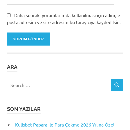
Daha sonraki yorumlarımda kullanılması için adım, e-
posta adresim ve site adresim bu tarayıcıya kaydedilsin.
ARA
Search
SEARCH
for:
SON YAZILAR
Kulisbet Papara İle Para Çekme 2026 Yılına Özel