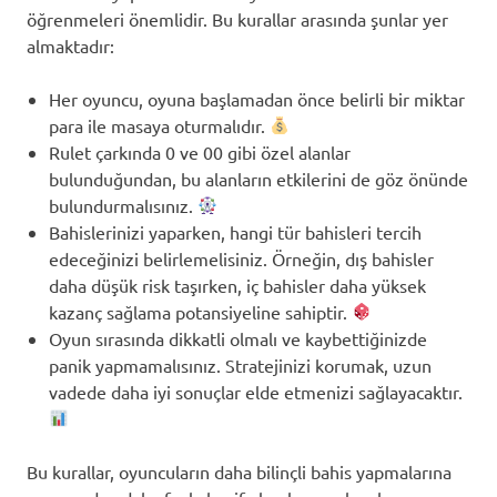
öğrenmeleri önemlidir. Bu kurallar arasında şunlar yer
almaktadır:
Her oyuncu, oyuna başlamadan önce belirli bir miktar
para ile masaya oturmalıdır.
Rulet çarkında 0 ve 00 gibi özel alanlar
bulunduğundan, bu alanların etkilerini de göz önünde
bulundurmalısınız.
Bahislerinizi yaparken, hangi tür bahisleri tercih
edeceğinizi belirlemelisiniz. Örneğin, dış bahisler
daha düşük risk taşırken, iç bahisler daha yüksek
kazanç sağlama potansiyeline sahiptir.
Oyun sırasında dikkatli olmalı ve kaybettiğinizde
panik yapmamalısınız. Stratejinizi korumak, uzun
vadede daha iyi sonuçlar elde etmenizi sağlayacaktır.
Bu kurallar, oyuncuların daha bilinçli bahis yapmalarına