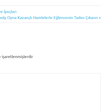
e İpuçları
oly Oyna Kazançlı Hamlelerle Eğlencenin Tadını Çıkarın
e işaretlenmişlerdir