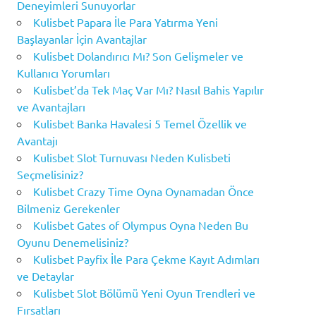
Deneyimleri Sunuyorlar
Kulisbet Papara İle Para Yatırma Yeni
Başlayanlar İçin Avantajlar
Kulisbet Dolandırıcı Mı? Son Gelişmeler ve
Kullanıcı Yorumları
Kulisbet’da Tek Maç Var Mı? Nasıl Bahis Yapılır
ve Avantajları
Kulisbet Banka Havalesi 5 Temel Özellik ve
Avantajı
Kulisbet Slot Turnuvası Neden Kulisbeti
Seçmelisiniz?
Kulisbet Crazy Time Oyna Oynamadan Önce
Bilmeniz Gerekenler
Kulisbet Gates of Olympus Oyna Neden Bu
Oyunu Denemelisiniz?
Kulisbet Payfix İle Para Çekme Kayıt Adımları
ve Detaylar
Kulisbet Slot Bölümü Yeni Oyun Trendleri ve
Fırsatları