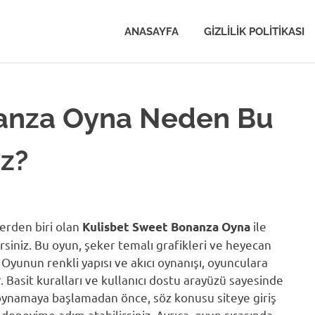
ANASAYFA
GIZLILIK POLITIKASI
nanza Oyna Neden Bu
z?
erden biri olan
ile
Kulisbet Sweet Bonanza Oyna
rsiniz. Bu oyun, şeker temalı grafikleri ve heyecan
r. Oyunun renkli yapısı ve akıcı oynanışı, oyunculara
 Basit kuralları ve kullanıcı dostu arayüzü sayesinde
oynamaya başlamadan önce, söz konusu siteye giriş
 deneyime adım atabilirsiniz. Ayrıca, oyun sırasında