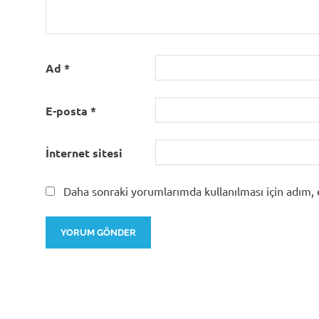
Ad
*
E-posta
*
İnternet sitesi
Daha sonraki yorumlarımda kullanılması için adım, 