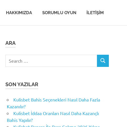
HAKKIMIZDA
SORUMLU OYUN
İLETIŞIM
ARA
Search
SEARCH
for:
SON YAZILAR
Kulisbet Bahis Seçenekleri Nasıl Daha Fazla
Kazanılır?
Kulisbet İddaa Oranları Nasıl Daha Kazançlı
Bahis Yapılır?
Kulisbet Papara İle Para Çekme 2026 Yılına