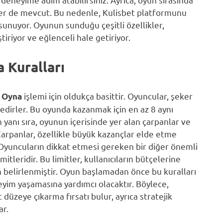
kler de mevcut. Bu nedenle, Kulisbet platformunu
sunuyor. Oyunun sunduğu çeşitli özellikler,
iriyor ve eğlenceli hale getiriyor.
 Kuralları
işlemi için oldukça basittir. Oyuncular, şeker
 Oyna
edirler. Bu oyunda kazanmak için en az 8 aynı
anı sıra, oyunun içerisinde yer alan çarpanlar ve
 Çarpanlar, özellikle büyük kazançlar elde etme
r. Oyuncuların dikkat etmesi gereken bir diğer önemli
leridir. Bu limitler, kullanıcıların bütçelerine
n belirlenmiştir. Oyun başlamadan önce bu kuralları
eyim yaşamasına yardımcı olacaktır. Böylece,
düzeye çıkarma fırsatı bulur, ayrıca stratejik
ar.