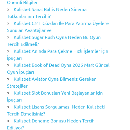
Önemli Bilgiler
Kulisbet Sanal Bahis Neden Sinema
Tutkunlarının Tercihi?
Kulisbet CMT Cüzdan İle Para Yatırma Üyelere
Sunulan Avantajlar ve
Kulisbet Sugar Rush Oyna Neden Bu Oyun
Tercih Edilmeli?
Kulisbet Aninda Para Çekme Hızlı İşlemler İçin
İpuçları
Kulisbet Book of Dead Oyna 2026 Mart Güncel
Oyun İpuçları
Kulisbet Aviator Oyna Bilmeniz Gereken
Stratejiler
Kulisbet Slot Bonusları Yeni Başlayanlar için
İpuçları
Kulisbet Lisans Sorgulaması Neden Kulisbeti
Tercih Etmelisiniz?
Kulisbet Deneme Bonusu Neden Tercih
Ediliyor?